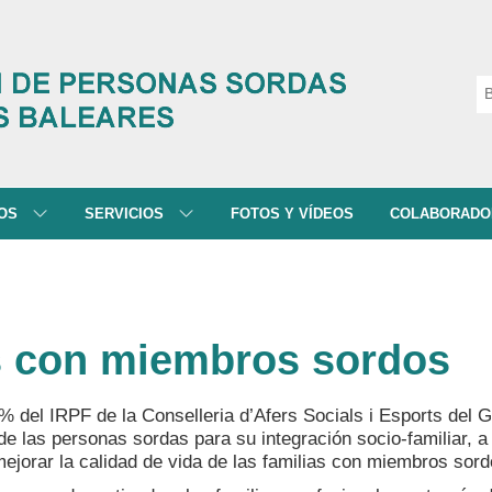
NOS
SERVICIOS
FOTOS Y VÍDEOS
COLABORADO
 SOMOS
ATENCIÓN A FAMILIAS
ISIÓN Y VALORES
SERVICIO DE ATENCIÓN SOCIAL
RAMA
INTERPRETACIÓN DE LS
as con miembros sordos
DES
SERVICIO DE ATENCIÓN
PSICOLÓGICA
TACIÓN
% del IRPF de la Conselleria d’Afers Socials i Esports del G
FORMACIÓN Y EDUCACIÓN
de las personas sordas para su integración socio-familiar, a
mejorar la calidad de vida de las familias con miembros sord