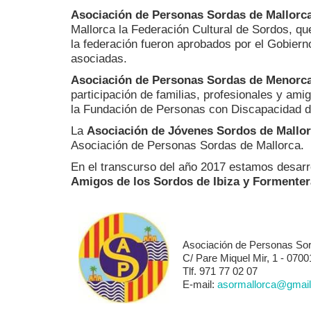
Asociación de Personas Sordas de Mallorc
Mallorca la Federación Cultural de Sordos, qu
la federación fueron aprobados por el Gobierno
asociadas.
Asociación de Personas Sordas de Menor
participación de familias, profesionales y am
la Fundación de Personas con Discapacidad de
La
Asociación de Jóvenes Sordos de Mallo
Asociación de Personas Sordas de Mallorca.
En el transcurso del año 2017 estamos desarrol
Amigos de los Sordos de Ibiza y Formenter
Asociación de Personas So
C/ Pare Miquel Mir, 1 - 070
Tlf. 971 77 02 07
E-mail:
asormallorca@gmai