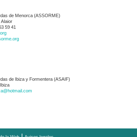
ordas de Menorca (ASSORME)
 Alaior
 63 59 41
org
sorme.org
das de Ibiza y Formentera (ASAIF)
Ibiza
iza@hotmail.com
de la Web
Avisos legales