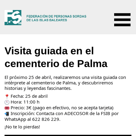
INICIO
Visita guiada en el
NOTICIAS
CONÓCENOS
cementerio de Palma
Quiénes somos
SERVICIOS
Misión, visión y valores
Atención a familias
El próximo 25 de abril, realizaremos una visita guiada con 
FOTOS Y VÍDEOS
intérprete al cementerio de Palma, y descubriremos 
Organigrama
Servicio de atención social
historias y leyendas fascinantes.
COLABORADORES
Actividades
Interpretación de LS
 Fecha: 25 de abril
RECURSOS
Documentación
 Hora: 11:00 h
Servicio de atención psicológica
 Precio: 3€ (pago en efectivo, no se acepta tarjeta)
CONTACTO
Formación y educación
 Inscripción: Contacta con ADECOSOR de la FSIB por 
WhatsApp al 622 826 229.
¡No te lo pierdas!