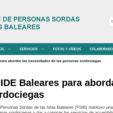
NOS
SERVICIOS
FOTOS Y VÍDEOS
COLABORADO
 SOMOS
ATENCIÓN A FAMILIAS
ara abordar las necesidades de las personas sordociegas
ISIÓN Y VALORES
SERVICIO DE ATENCIÓN SOCIAL
RAMA
INTERPRETACIÓN DE LS
DE Baleares para aborda
DES
SERVICIO DE ATENCIÓN
PSICOLÓGICA
ordociegas
TACIÓN
FORMACIÓN Y EDUCACIÓN
e Personas Sordas de las Islas Baleares (FSIB) mantuvo un
onas sordociegas y dar a conocer los servicios de accesibil