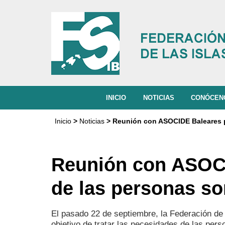
INICIO
NOTICIAS
CONÓCE
QUIÉNES
Inicio
>
Noticias
> Reunión con ASOCIDE Baleares p
MISIÓN, V
ORGANIG
Reunión con ASOCI
ACTIVIDA
de las personas s
DOCUMEN
El pasado 22 de septiembre, la Federación d
objetivo de tratar las necesidades de las pers