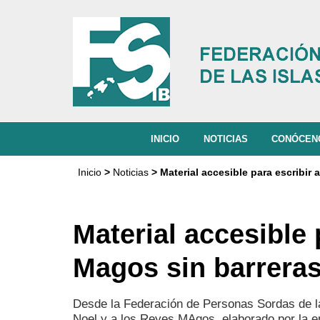
INICIO
NOTICIAS
CONÓCE
QUIÉNES
Inicio
>
Noticias
> Material accesible para escribir
MISIÓN, V
ORGANIG
Material accesible 
ACTIVIDA
Magos sin barrera
DOCUMEN
Desde la Federación de Personas Sordas de la
Noel y a los Reyes MAgos, elaborado por la en