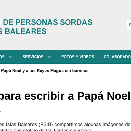
NOS
SERVICIOS
FOTOS Y VÍDEOS
COLABORADO
 SOMOS
ATENCIÓN A FAMILIAS
 a Papá Noel y a los Reyes Magos sin barreras
ISIÓN Y VALORES
SERVICIO DE ATENCIÓN SOCIAL
RAMA
INTERPRETACIÓN DE LS
para escribir a Papá Noel
DES
SERVICIO DE ATENCIÓN
PSICOLÓGICA
s
TACIÓN
FORMACIÓN Y EDUCACIÓN
s Islas Baleares (FSIB) compartimos algunas imágenes del 
tidad con motivo de las fiestas navideñas.