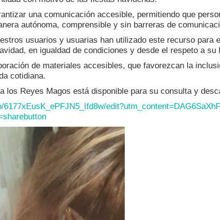
garantizar una comunicación accesible, permitiendo que per
nera autónoma, comprensible y sin barreras de comunicaci
estros usuarios y usuarias han utilizado este recurso para e
 Navidad, en igualdad de condiciones y desde el respeto a s
ación de materiales accesibles, que favorezcan la inclusión
da cotidiana.
 a los Reyes Magos está disponible para su consulta y desc
/6177xEusK_ePFJN5_
Ifd8w/edit?utm_content=
DAG6SaXhF
=sharebutton