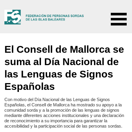
INICIO
El Consell de Mallorca se
NOTICIAS
CONÓCENOS
suma al Día Nacional de
Quiénes somos
SERVICIOS
las Lenguas de Signos
Misión, visión y valores
Atención a familias
FOTOS Y VÍDEOS
Organigrama
Servicio de atención social
Españolas
COLABORADORES
Actividades
Interpretación de LS
RECURSOS
Documentación
Servicio de atención psicológica
Con motivo del Día Nacional de las Lenguas de Signos
Españolas, el Consell de Mallorca ha mostrado su apoyo a la
CONTACTO
Formación y educación
comunidad sorda y a la promoción de las lenguas de signos
mediante diferentes acciones institucionales y una declaración
de reconocimiento a su importancia para garantizar la
accesibilidad y la participación social de las personas sordas.