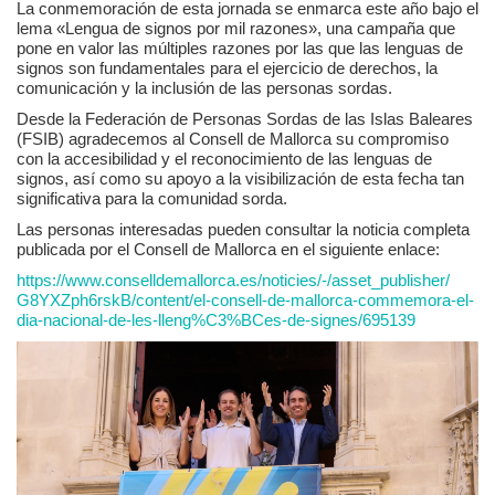
La conmemoración de esta jornada se enmarca este año bajo el
lema «Lengua de signos por mil razones», una campaña que
pone en valor las múltiples razones por las que las lenguas de
signos son fundamentales para el ejercicio de derechos, la
comunicación y la inclusión de las personas sordas.
Política de privacidad
Desde la Federación de Personas Sordas de las Islas Baleares
(FSIB) agradecemos al Consell de Mallorca su compromiso
Política de cookies
con la accesibilidad y el reconocimiento de las lenguas de
signos, así como su apoyo a la visibilización de esta fecha tan
Mapa de la Web
significativa para la comunidad sorda.
Avisos legales
Las personas interesadas pueden consultar la noticia completa
publicada por el Consell de Mallorca en el siguiente enlace:
https://www.conselldemallorca.
es/noticies/-/asset_publisher/
G8YXZph6rskB/content/el-
consell-de-mallorca-commemora-
el-
dia-nacional-de-les-lleng%
C3%BCes-de-signes/695139